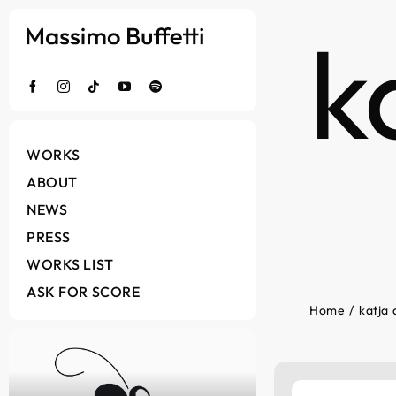
Salta
k
al
contenuto
WORKS
ABOUT
NEWS
PRESS
WORKS LIST
ASK FOR SCORE
Home
katja 