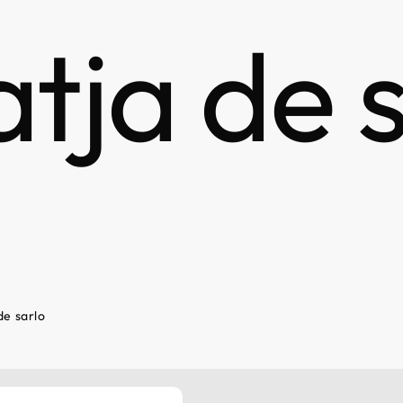
atja de 
de sarlo