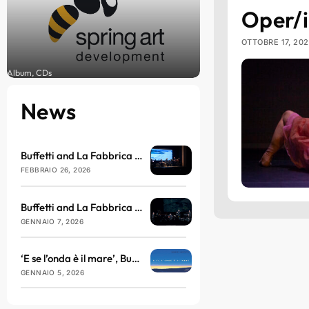
Oper/i
OTTOBRE 17, 20
Album, CDs
News
Buffetti and La Fabbrica del Nulla arrive at the Brillante Theatre in March
FEBBRAIO 26, 2026
Buffetti and La Fabbrica del Nulla will be taking to the stage at the Teatro dell’Antella with ‘E se l’onda è il mare’
GENNAIO 7, 2026
‘E se l’onda è il mare’, Buffetti and La Fabbrica del Nulla return with sound, philosophy and vibration
GENNAIO 5, 2026