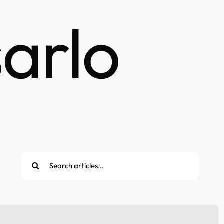
sarlo
Cerca
per: