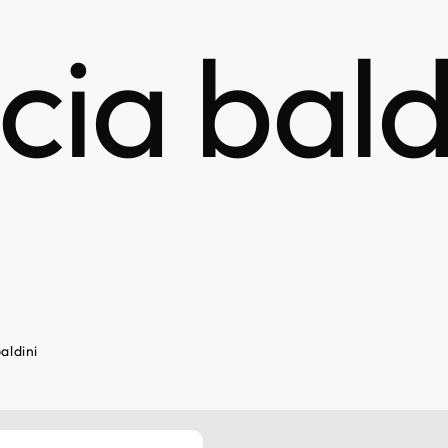
ucia bald
baldini