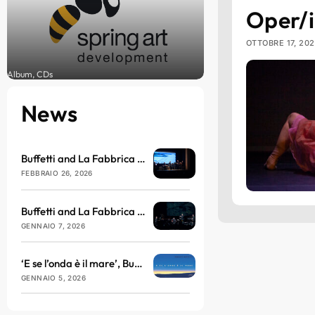
Oper/i
OTTOBRE 17, 20
Album, CDs
News
Buffetti and La Fabbrica del Nulla arrive at the Brillante Theatre in March
FEBBRAIO 26, 2026
Buffetti and La Fabbrica del Nulla will be taking to the stage at the Teatro dell’Antella with ‘E se l’onda è il mare’
GENNAIO 7, 2026
‘E se l’onda è il mare’, Buffetti and La Fabbrica del Nulla return with sound, philosophy and vibration
GENNAIO 5, 2026