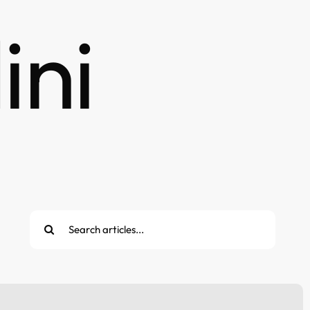
ini
Cerca
per: