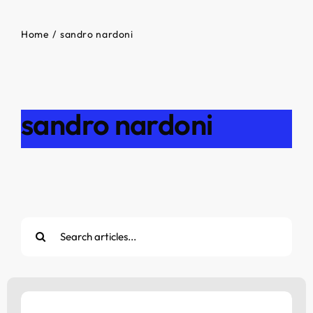
Home
sandro nardoni
sandro nardoni
Cerca
per: