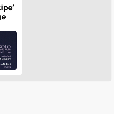
cipe’
ge