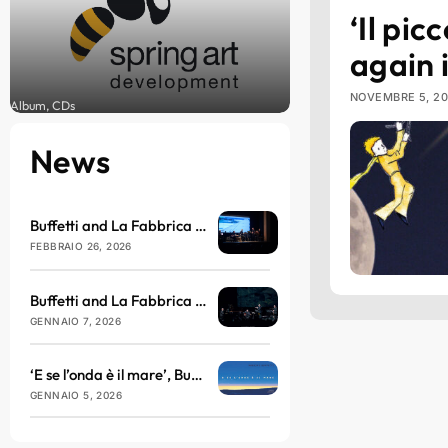
‘Il pic
again 
NOVEMBRE 5, 2
Album, CDs
News
Buffetti and La Fabbrica del Nulla arrive at the Brillante Theatre in March
FEBBRAIO 26, 2026
Buffetti and La Fabbrica del Nulla will be taking to the stage at the Teatro dell’Antella with ‘E se l’onda è il mare’
GENNAIO 7, 2026
‘E se l’onda è il mare’, Buffetti and La Fabbrica del Nulla return with sound, philosophy and vibration
GENNAIO 5, 2026