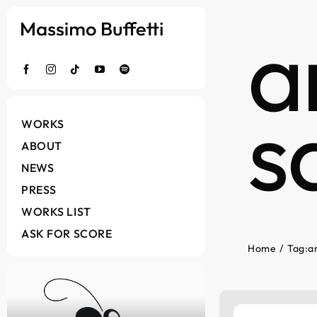
Salta
a
al
contenuto
s
WORKS
ABOUT
NEWS
PRESS
WORKS LIST
ASK FOR SCORE
Home
Tag:
a