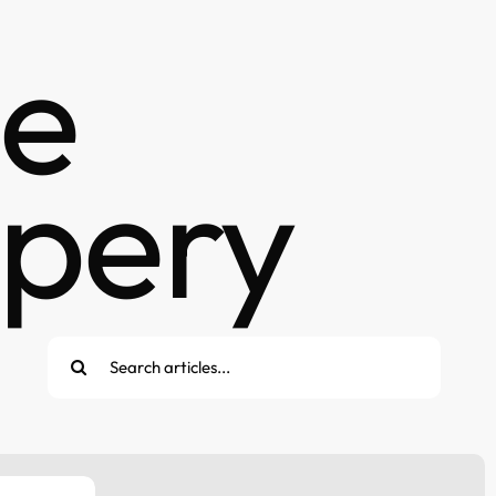
de
upery
Cerca
per: