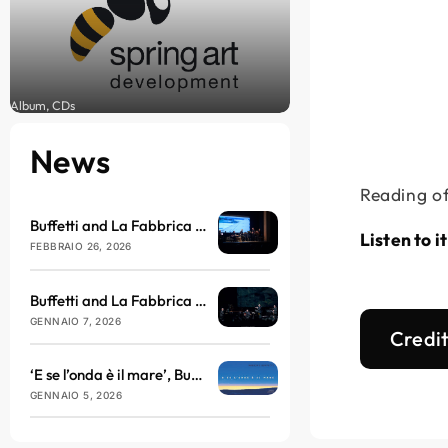
Album, CDs
News
Reading of
Buffetti and La Fabbrica del Nulla arrive at the Brillante Theatre in March
Listen to i
FEBBRAIO 26, 2026
Buffetti and La Fabbrica del Nulla will be taking to the stage at the Teatro dell’Antella with ‘E se l’onda è il mare’
GENNAIO 7, 2026
Credi
‘E se l’onda è il mare’, Buffetti and La Fabbrica del Nulla return with sound, philosophy and vibration
GENNAIO 5, 2026