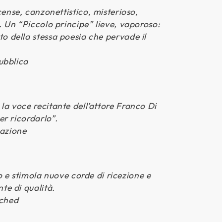
cense, canzonettistico, misterioso,
s. Un “Piccolo principe” lieve, vaporoso:
o della stessa poesia che pervade il
ubblica
la voce recitante dell’attore Franco Di
r ricordarlo”.
Nazione
o e stimola nuove corde di ricezione e
nte di qualità.
ched