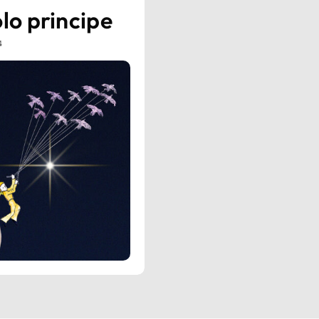
olo principe
4