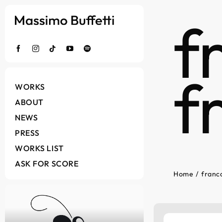
Salta
f
al
contenuto
f
WORKS
ABOUT
NEWS
PRESS
WORKS LIST
ASK FOR SCORE
Home
franc