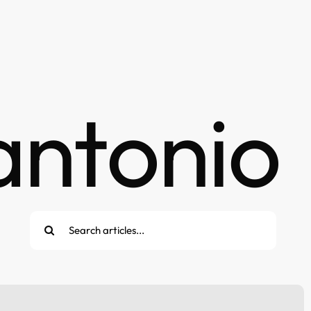
antonio
Cerca
per: