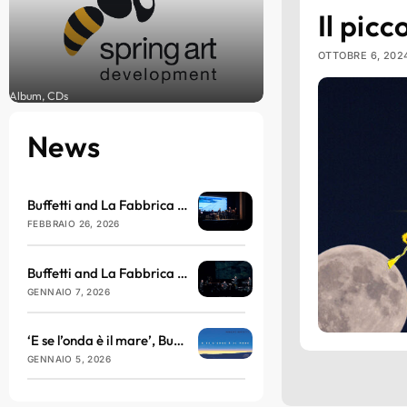
Il picc
OTTOBRE 6, 202
Album, CDs
News
Buffetti and La Fabbrica del Nulla arrive at the Brillante Theatre in March
FEBBRAIO 26, 2026
Buffetti and La Fabbrica del Nulla will be taking to the stage at the Teatro dell’Antella with ‘E se l’onda è il mare’
GENNAIO 7, 2026
‘E se l’onda è il mare’, Buffetti and La Fabbrica del Nulla return with sound, philosophy and vibration
GENNAIO 5, 2026